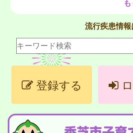
も
流行疾患情
登録する
ロ