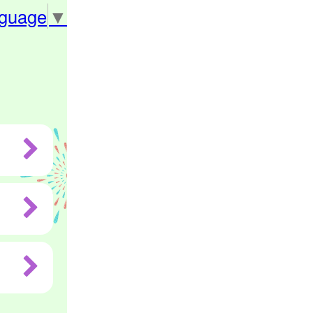
nguage
▼