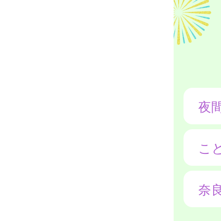
夜
こ
奈