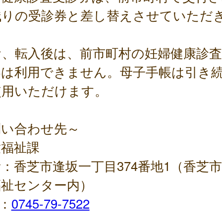
残りの受診券と差し替えさせていただ
。
お、転入後は、前市町村の妊婦健康診査
券は利用できません。母子手帳は引き
使用いただけます。
問い合わせ先～
童福祉課
：香芝市逢坂一丁目374番地1（香芝
福祉センター内）
L：
0745-79-7522