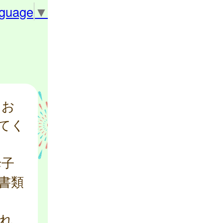
nguage
▼
にお
てく
母子
書類
れ