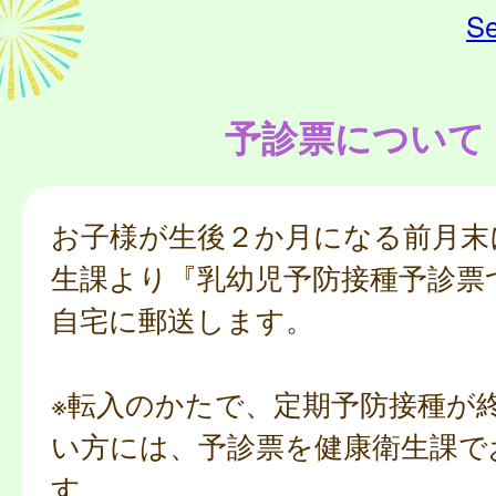
Se
予診票について
お子様が生後２か月になる前月末
生課より『乳幼児予防接種予診票
自宅に郵送します。
※転入のかたで、定期予防接種が
い方には、予診票を健康衛生課で
す。