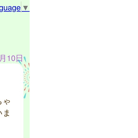
nguage
▼
5月10日
ちゃ
いま