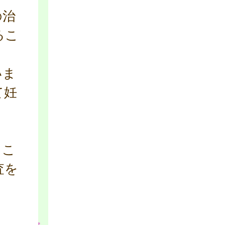
の治
るこ
いま
て妊
るこ
査を