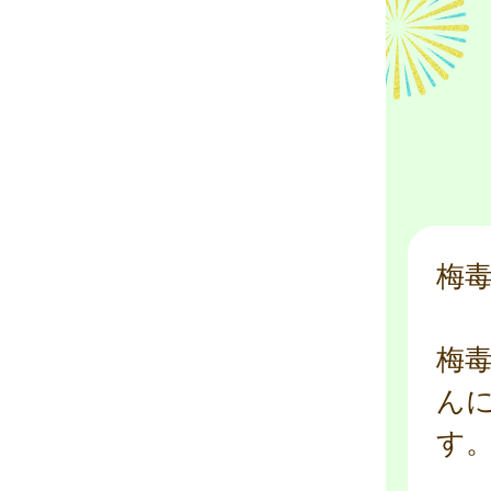
梅
梅
ん
す