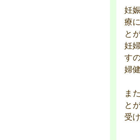
妊
療
と
妊
す
婦
ま
と
受