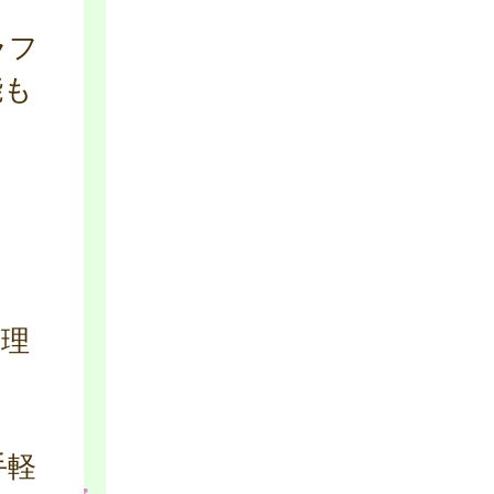
ラフ
能も
管理
手軽