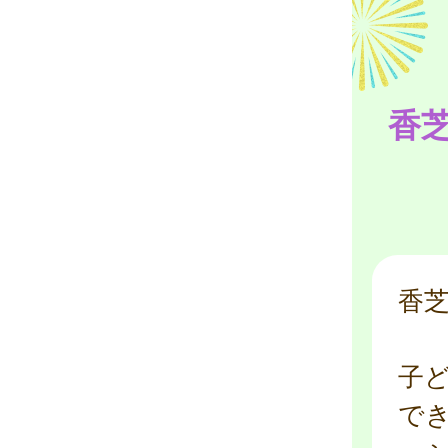
香
香
子
で