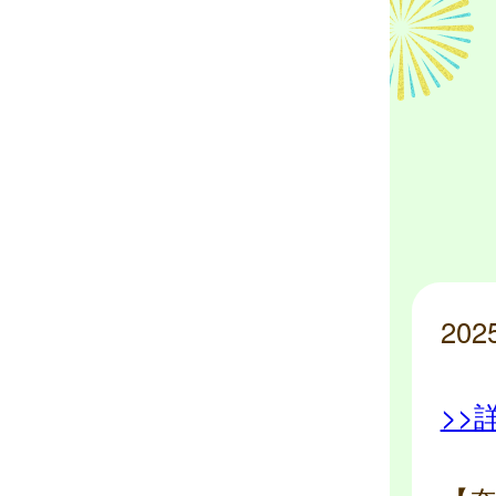
20
>>