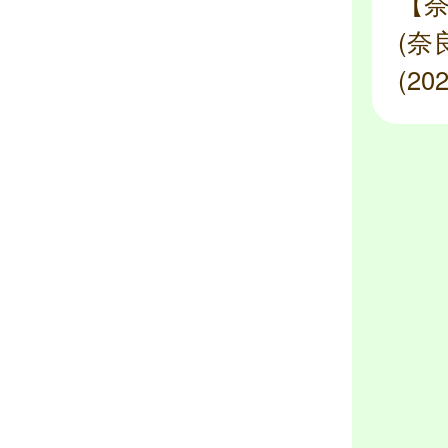
【
(奈
(2