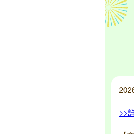
20
>>