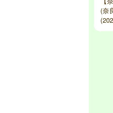
【
(奈
(2