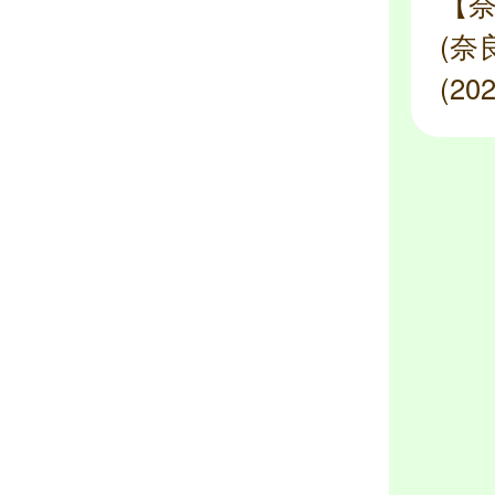
【
(奈
(2