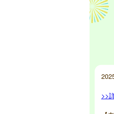
20
>>